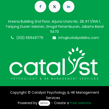
Kresna Building 2nd Floor, Arjuna Utara No. 28, RT.1/RW.1,
Tanjung Duren Selatan, Grogol Petamburan, Jakarta Barat
11470
(021) 56949776
info@catalystblinc.com
Copyright © Catalyst Psychology & HR Management
Services
Powered by
- Create a
free website