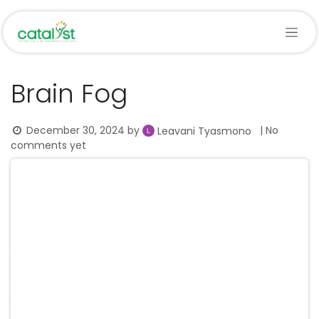
Skip to Content
Brain Fog
December 30, 2024
by
| No
Leavani Tyasmono
comments yet