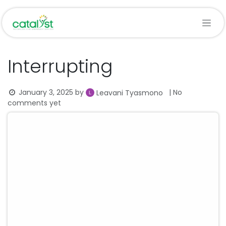
Skip to Content
Interrupting
January 3, 2025
by
| No
Leavani Tyasmono
comments yet