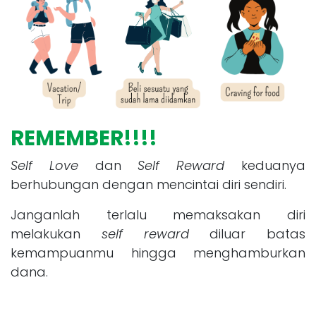
REMEMBER!!!!
Self Love
dan
Self Reward
keduanya
berhubungan dengan mencintai diri sendiri.
Janganlah terlalu memaksakan diri
melakukan
self reward
diluar batas
kemampuanmu hingga menghamburkan
dana.
Buatlah
self reward
yang berkesan dan