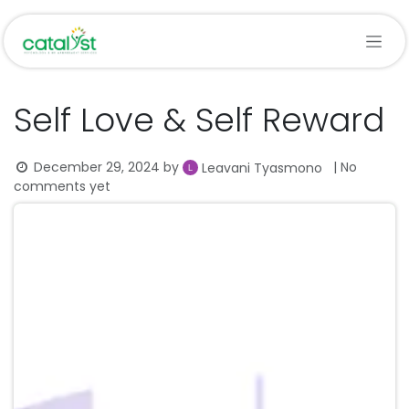
Skip to Content
Self Love & Self Reward
December 29, 2024
by
| No
Leavani Tyasmono
comments yet