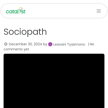
Skip to Content
Sociopath
December 30, 2024
by
| No
Leavani Tyasmono
comments yet