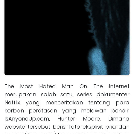
The Most Hated Man On The Internet
merupakan salah satu series dokumenter
Netflix yang menceritakan tentang para
korban peretasan yang melawan pendiri
IsAnyoneUp.com, Hunter Moore. Dimana
website tersebut berisi foto eksplisit pria dan