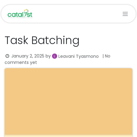
Skip to Content
Task Batching
January 2, 2025
by
| No
Leavani Tyasmono
comments yet