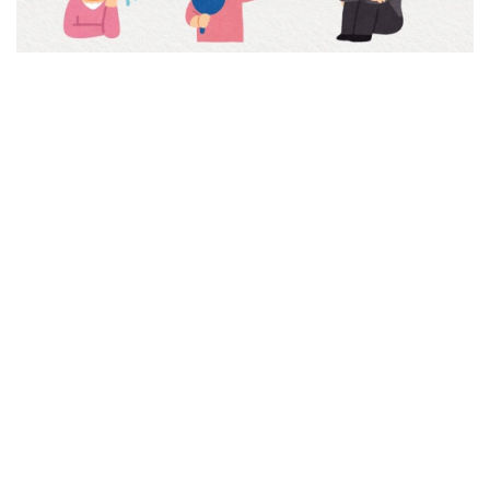
Studi juga menunjukkan lingkungan yang
mentoleransi
jokes
seperti ini membuat
korban lebih enggan
speak up.
Journal of Interpersonal Violence
Do Better!
Don’t Be a Bystander